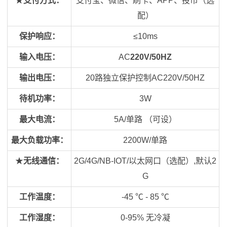
★
支付方式：
支付宝、微信、刷卡、APP、投币（选
配）
保护响应：
≤10ms
输入电压：
AC
220V/50HZ
输出电压：
20路独立保护控制AC220V/50HZ
待机功率：
3W
最大电流：
5A/单路 （可设）
最大负载功率：
2200W/单路
★
无线通信：
2G/4G/NB-IOT/以太网口（选配）,默认2
G
工作温度：
-45 ℃ - 85 ℃
工作湿度：
0-95% 无冷凝